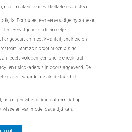
en, maar maken je ontwikkelketen complexer.
nodig is. Formuleer een eenvoudige hypothese
 Test vervolgens een klein setje
t er gebeurt en meet kwaliteit, snelheid en
esteert. Start zo’n proef alleen als de
r aan regels voldoen, een snelle check laat
rivacy- en risicokaders zijn doorslaggevend. De
sselen voegt waarde toe als de taak het
t, ons eigen vibe-codingplatform dat op
t wisselen van model dat altijd kan.
en call!