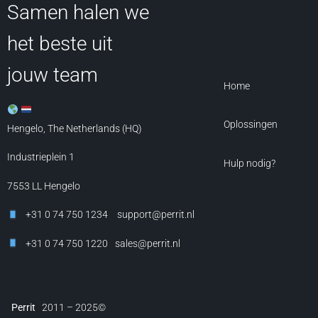
Samen halen we
het beste uit
jouw team
Home
Oplossingen
Hengelo, The Netherlands (HQ)
Industrieplein 1
Hulp nodig?
7553 LL
Hengelo
+31 0 74 750 1234
support@perrit.nl
+31 0 74 750 1220
sales@perrit.nl
Perrit
2011 – 2025©