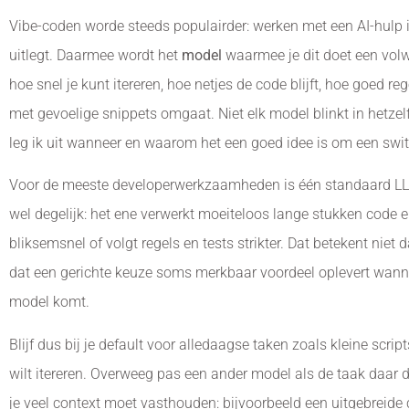
Vibe-coden worde steeds populairder: werken met een AI-hulp i
uitlegt. Daarmee wordt het
model
waarmee je dit doet een volw
hoe snel je kunt itereren, hoe netjes de code blijft, hoe goed re
met gevoelige snippets omgaat. Niet elk model blinkt in hetzelfd
leg ik uit wanneer en waarom het een goed idee is om een swi
Voor de meeste developerwerkzaamheden is één standaard LL
wel degelijk: het ene verwerkt moeiteloos lange stukken code 
bliksemsnel of volgt regels en tests strikter. Dat betekent niet
dat een gerichte keuze soms merkbaar voordeel oplevert wanne
model komt.
Blijf dus bij je default voor alledaagse taken zoals kleine script
wilt itereren. Overweeg pas een ander model als de taak daar d
je veel context moet vasthouden: bijvoorbeeld een uitgebreide