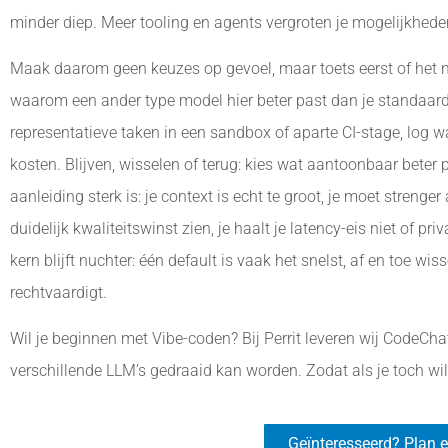
minder diep. Meer tooling en agents vergroten je mogelijkhed
Maak daarom geen keuzes op gevoel, maar toets eerst of het 
waarom een ander type model hier beter past dan je standaard.
representatieve taken in een sandbox of aparte CI-stage, log wa
kosten. Blijven, wisselen of terug: kies wat aantoonbaar beter pr
aanleiding sterk is: je context is echt te groot, je moet strenge
duidelijk kwaliteitswinst zien, je haalt je latency-eis niet of p
kern blijft nuchter: één default is vaak het snelst, af en toe wi
rechtvaardigt.
Wil je beginnen met Vibe-coden? Bij Perrit leveren wij CodeCha
verschillende LLM’s gedraaid kan worden. Zodat als je toch wil
Geïnteresseerd? Plan e