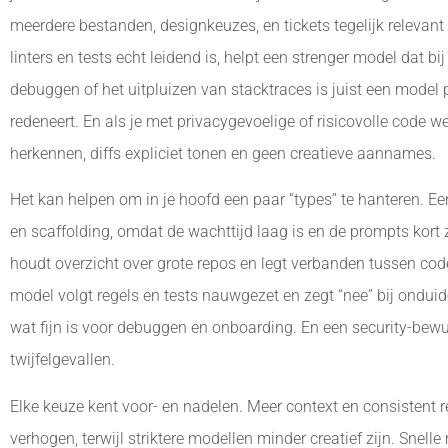
meerdere bestanden, designkeuzes, en tickets tegelijk relevant 
linters en tests echt leidend is, helpt een strenger model dat bij
debuggen of het uitpluizen van stacktraces is juist een model 
redeneert. En als je met privacygevoelige of risicovolle code w
herkennen, diffs expliciet tonen en geen creatieve aannames.
Het kan helpen om in je hoofd een paar “types” te hanteren. Een 
en scaffolding, omdat de wachttijd laag is en de prompts kort 
houdt overzicht over grote repos en legt verbanden tussen code
model volgt regels en tests nauwgezet en zegt “nee” bij onduide
wat fijn is voor debuggen en onboarding. En een security-bewu
twijfelgevallen.
Elke keuze kent voor- en nadelen. Meer context en consistent 
verhogen, terwijl striktere modellen minder creatief zijn. Snelle