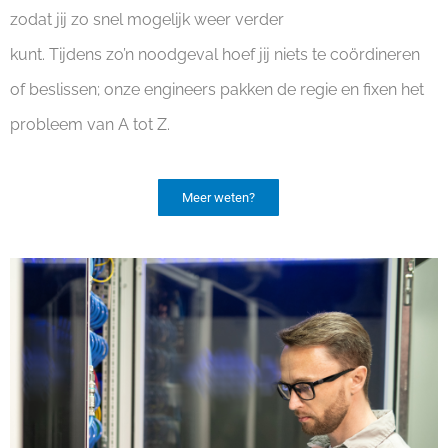
zodat jij zo snel mogelijk weer verder
kunt. Tijdens zo’n noodgeval hoef jij niets te coördineren
of beslissen; onze engineers pakken de regie en fixen het
probleem van A tot Z.
Meer weten?