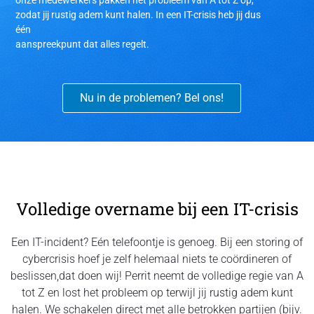
onze medewerkers pakken het probleem van A tot Z op,
zodat jij rustig adem kunt halen. In een IT-crisis heb jij dus
één
aanspreekpunt dat alles regelt.
Nu in de problemen? Bel ons!
Volledige overname bij een IT-crisis
Een IT-incident? Eén telefoontje is genoeg. Bij een storing of
cybercrisis hoef je zelf helemaal niets te coördineren of
beslissen,dat doen wij! Perrit neemt de volledige regie van A
tot Z en lost het probleem op terwijl jij rustig adem kunt
halen. We schakelen direct met alle betrokken partijen (bijv.