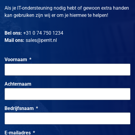
Tijdens een incident nemen we het heft in handen voor
de volle 100% of we bemoeien ons niet met jullie als je
Als je IT-ondersteuning nodig hebt of gewoon extra handen
ons niet nodig hebt. Wij doen niet aan “halfslachtige
kan gebruiken zijn wij er om je hiermee te helpen!
handjes erbij”: óf we dragen een incident volledig voor
je, óf we blijven op de achtergrond. Jij behoudt de
controle over je IT behalve op het moment dat je ons
Bel ons:
+31 0 74 750 1234
expliciet het roer toevertrouwt, dan regelen wij alles
totdat de storm is doorstaan.
Mail ons:
sales@perrit.nl
Voornaam
Achternaam
Bedrijfsnaam
E-mailadres