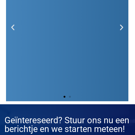
Support die je problemen
Geïntereseerd? Stuur ons nu een
oplost, niet meer of minder
berichtje en we starten meteen!