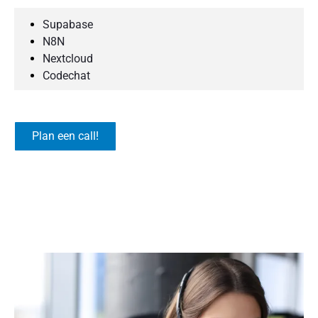
Supabase
N8N
Nextcloud
Codechat
Plan een call!