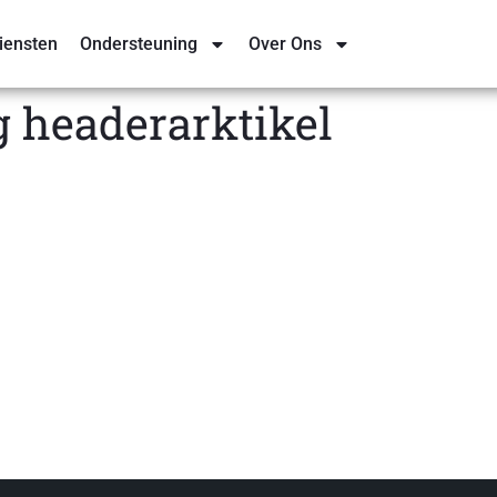
iensten
Ondersteuning
Over Ons
g headerarktikel