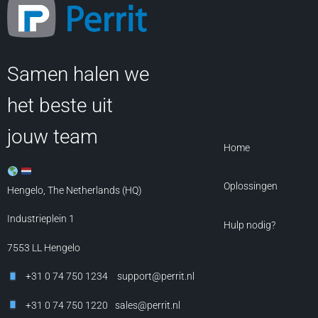
Samen halen we
het beste uit
jouw team
Home
Oplossingen
Hengelo, The Netherlands (HQ)
Industrieplein 1
Hulp nodig?
7553 LL
Hengelo
+31 0 74 750 1234
support@perrit.nl
+31 0 74 750 1220
sales@perrit.nl