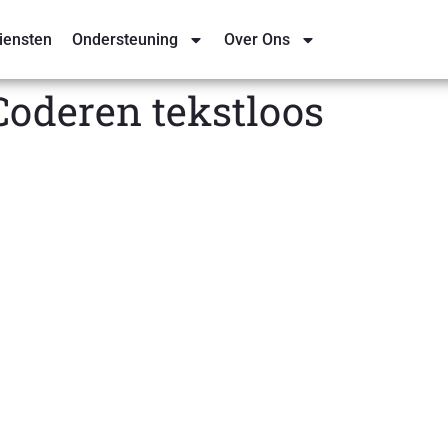
iensten
Ondersteuning
Over Ons
oderen tekstloos